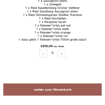
1 x Sauvignon blanc
1 x Zweigelt
1 x Ried Kapellenberg Grüner Veltliner
1 x Ried Sandberg Sauvignon blanc
1 x Ried Höhweingarten Weißer Traminer
1 x Ried Kirchleiten
1 x Parapluie Syrah
1 x fidesser*orbis pet nat
1 x fidesser*orbis weiß
1 x fidesser*orbis orange
1 x fidesser*orbis rot
+ dazu gibts 1 fidesser*orbis T-Shirt gratis dazu!
€
200,00
inkl. MwSt.
-
Querschnitt
+
quantity
weiter zum Warenkorb