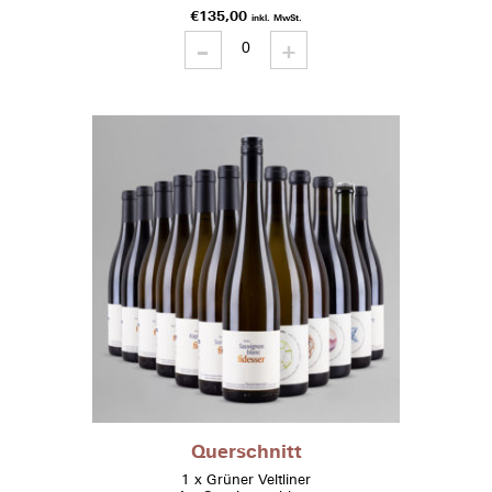
€
135,00
inkl. MwSt.
-
Raritäten
+
quantity
Querschnitt
1 x Grüner Veltliner