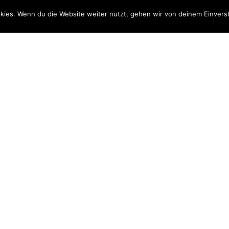
kies. Wenn du die Website weiter nutzt, gehen wir von deinem Einvers
News