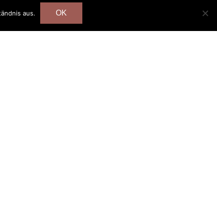
OK
tändnis aus.