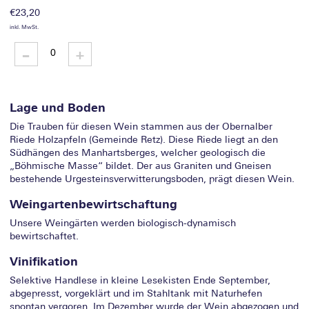
€
23,20
inkl. MwSt.
-
Retzer
+
Stein
Grüner
Veltliner
2017
quantity
Lage und Boden
Die Trauben für diesen Wein stammen aus der Obernalber
Riede Holzapfeln (Gemeinde Retz). Diese Riede liegt an den
Südhängen des Manhartsberges, welcher geologisch die
„Böhmische Masse“ bildet. Der aus Graniten und Gneisen
bestehende Urgesteinsverwitterungsboden, prägt diesen Wein.
Weingartenbewirtschaftung
Unsere Weingärten werden biologisch-dynamisch
bewirtschaftet.
Vinifikation
Selektive Handlese in kleine Lesekisten Ende September,
abgepresst, vorgeklärt und im Stahltank mit Naturhefen
spontan vergoren. Im Dezember wurde der Wein abgezogen und