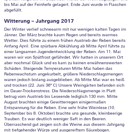
bis Mai auf der Feinhefe gelagert. Ende Juni wurde in Flaschen
abgefüllt.
Witterung – Jahrgang 2017
Der Winter verlief schneearm mit nur wenigen kalten Tagen im
Jänner. Der März brachte kaum Regen und bereits warmes
Wetter. Dies führte zu einem frühen Austrieb der Reben bereits
Anfang April. Eine spürbare Abkühlung ab Mitte April führte zu
einer langsamen Jugendentwicklung der Reben. Am 11. Mai
waren wir von Spätfrost gefährdet. Wir hatten in unserem Ort
aber nochmal Glück und es kam zu keinen erwähnenswerten
Schäden. Steigende Temperaturen Mitte Mai haben das
Rebenwachstum angekurbelt, größere Niederschlagsmengen
waren jedoch bislang ausgeblieben. Ab Mitte Mai war es heiß
und trocken (22. Juni 36° C) Unsere Weingärten befanden sich
im Dauer-Trockenstress. Die Niederschlagsmenge in Platt
betrug vom Austrieb bis Leseende lediglich 130 mm. Mitte
August brachten einige Gewitterregen einigermaßen
Entspannung für die Reben. Eine sehr frühe Weinlese (10.
September bis 8. Oktober) brachte uns gesunde, kleinbeerige
Trauben. Es war deutlich weniger Saft in den Beeren.
Überraschend gut zeigen sich die Weine aus diesem Jahrgang
mit tiefgehender Würze und ausgereiftem Säurebogen.