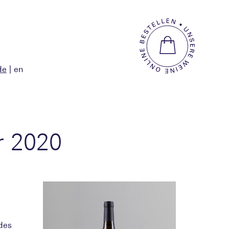
de
en
r 2020
des