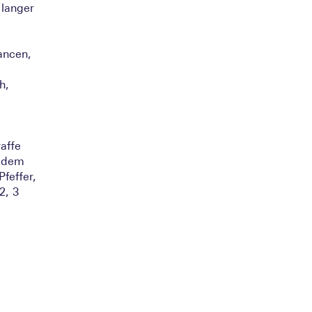
 langer
uancen,
h,
raffe
r dem
feffer,
2, 3