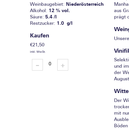
Weinbaugebiet:
Niederösterreich
Manhar
Alkohol:
12 % vol.
aus Gr
Säure:
5.4 /l
prägt 
Restzucker:
1.0 g/l
Wein
Kaufen
Unsere
€
21,50
Vinif
inkl. MwSt.
Selekt
-
Retzer
+
Stein
und im
Grüner
der We
Veltliner
2020
August
quantity
Witte
Der Wi
trocke
mit nu
Ausble
Böden