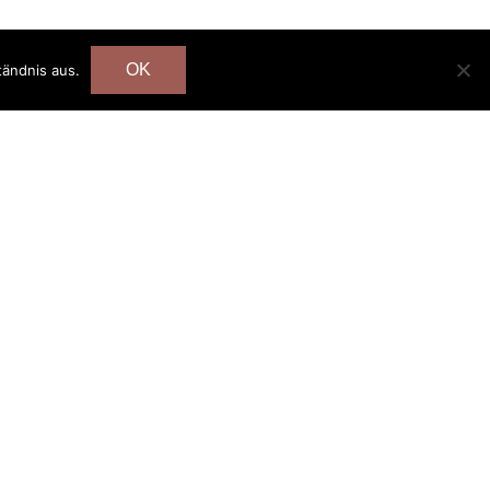
OK
tändnis aus.