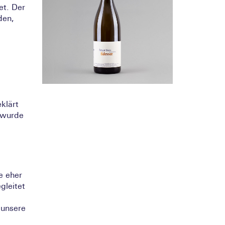
et. Der
den,
lärt
 wurde
e eher
gleitet
 unsere