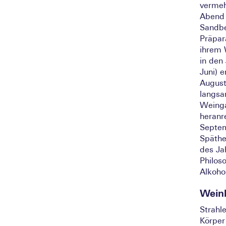
vermeh
Abend 
Sandbe
Präpa
ihrem 
in den 
Juni) e
August
langsa
Weinga
heranr
Septem
Späth
des Ja
Philos
Alkoho
Wein
Strahl
Körpe