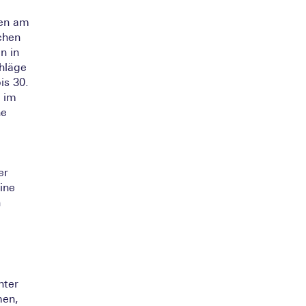
m
ten am
chen
n in
läge
is 30.
e im
ne
er
ine
n
nter
men,