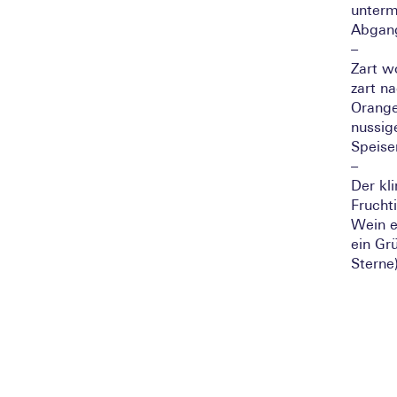
unterma
Abgang
–
Zart w
zart n
Orange
nussig
Speise
–
Der kli
Frucht
Wein e
ein Gr
Sterne