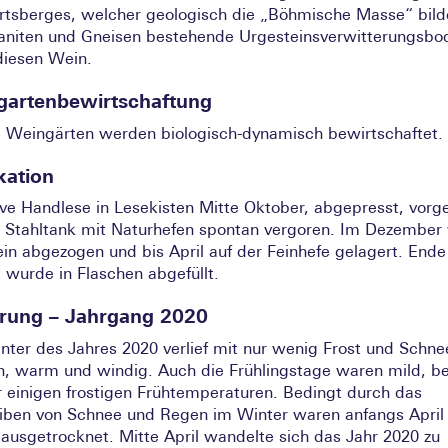
tsberges, welcher geologisch die „Böhmische Masse“ bild
aniten und Gneisen bestehende Urgesteinsverwitterungsbo
diesen Wein.
gartenbewirtschaftung
 Weingärten werden biologisch-dynamisch bewirtschaftet.
ikation
ive Handlese in Lesekisten Mitte Oktober, abgepresst, vorgek
 Stahltank mit Naturhefen spontan vergoren. Im Dezember
in abgezogen und bis April auf der Feinhefe gelagert. Ende
 wurde in Flaschen abgefüllt.
rung – Jahrgang 2020
nter des Jahres 2020 verlief mit nur wenig Frost und Schne
n, warm und windig. Auch die Frühlingstage waren mild, be
r einigen frostigen Frühtemperaturen. Bedingt durch das
iben von Schnee und Regen im Winter waren anfangs April
 ausgetrocknet. Mitte April wandelte sich das Jahr 2020 zu