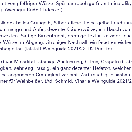
lt von pfeffriger Würze. Spürbar rauchige Granitmineralik;
. (Weingut Rudolf Fidesser)
olkiges helles Grüngelb, Silberreflexe. Feine gelbe Fruchtn
ach mango und Apfel, dezente Kräuterwürze, ein Hauch von
nzesten. Saftige Birnenfrucht, cremige Textur, salziger Touc
e Würze im Abgang, zitroniger Nachhall, ein facettenreicher
nbegleiter. (falstaff Weinguide 2021/22, 92 Punkte)
rrt vor Minerlität, steinige Ausführung, Citrus, Grapefruit, st
igkeit, sehr eng, rassig, ein ganz dezenter Hefeton, welche
ine angenehme Cremigkeit verleiht. Zart rauchig, bisschen P
üner für Weinbeißer. (Adi Schmid, Vinaria Weinguide 2021/2
)