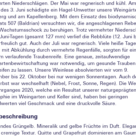
rten Niederschlägen. Der Mai war regnerisch und kühl. A
des 3. Juni schädigte ein Hagel-Unwetter unsere Weingär
rg und am Kapellenberg. Mit dem Einsatz des biodynamis
rats 507 (Baldrian) versuchten wir, die angeschlagenen Rebe
Wachstumsschock zu beruhigen. Trotz vermehrter Niedersch
Juni-Tagen (gesamt 127 mm) verlief die Rebblüte (12. Juni b
rfreulich gut. Auch der Juli war regnerisch. Viele heiße Tag
 mit Abkühlung durch vermehrte Regenfälle, sorgten für ei
m verlaufende Traubenreife. Eine genaue, zeitaufwendige
rtenbewirtschaftung war notwendig, um gesunde Trauben
eifen zu lassen. Unsere Weinlese absolvierten wir vom 9.
ber bis 22. Oktober bei nur wenigen Sonnentagen. Auch d
erbst war wechselhaft (Nebel, Frost, Sonne, Regen). Die We
hrganges 2020, welche ein Resultat unserer naturgeprägte
ophie im Weingarten und Keller sind, haben bei geringen
lwerten viel Geschmack und eine druckvolle Säure.
beschreibung
endes Grüngelb. Mineralik und gelbe Früchte im Duft. Elega
r cremige Textur. Quitte und Grapefruit dominieren am Gau