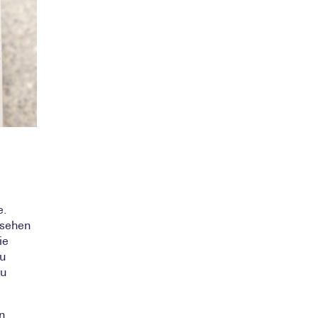
e.
 sehen
ie
zu
zu
n