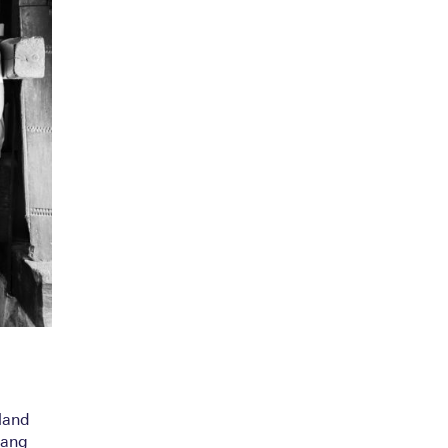
land
gang