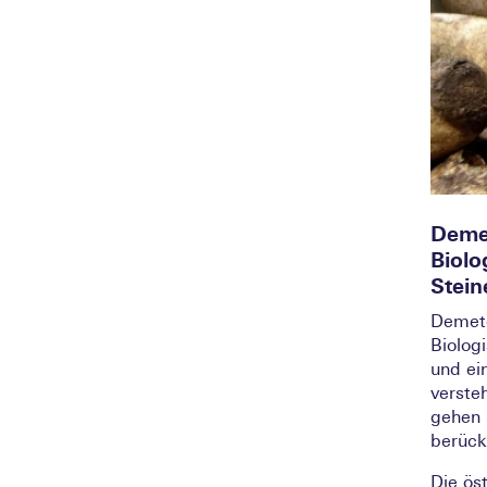
Deme
Biolo
Stein
Demete
Biolog
und ei
verste
gehen 
berück
Die ös