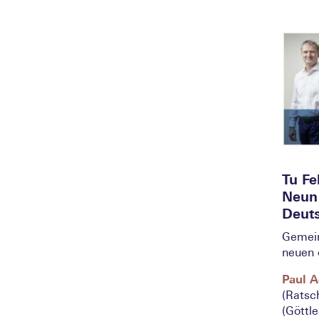
Tu Fe
Neun 
Deut
Gemein
neuen 
Paul 
(Ratsc
(Göttl