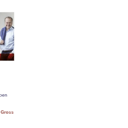
ben
|
Gross