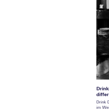
Drink
diffe
Drink 
im Wei