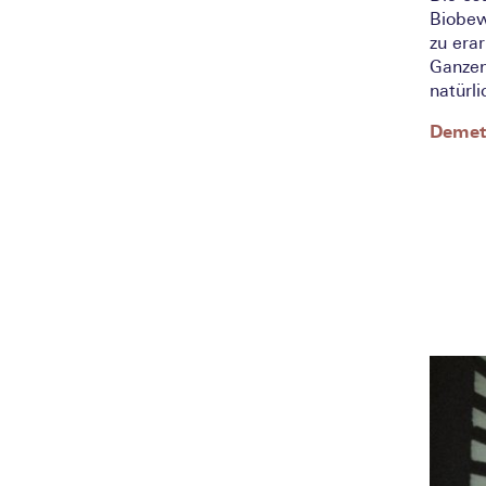
Biobew
zu era
Ganzen
natürl
Demete