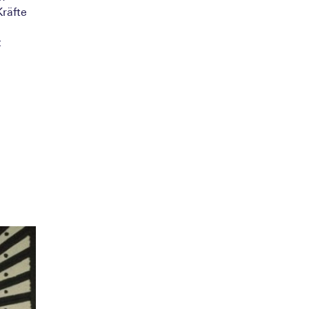
Kräfte
t