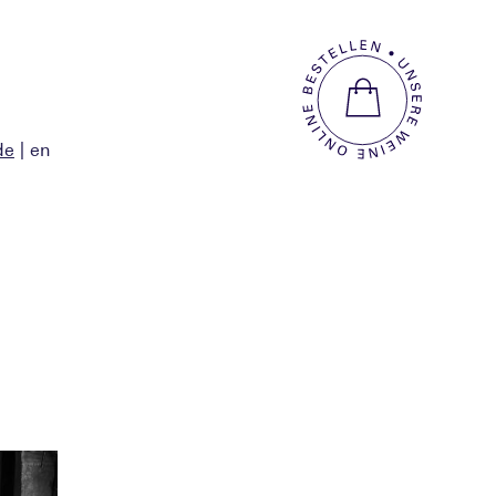
de
en