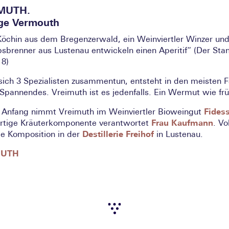
MUTH.
age Vermouth
Köchin aus dem Bregenzerwald, ein Weinviertler Winzer und
sbrenner aus Lustenau entwickeln einen Aperitif“ (Der Sta
18)
ich 3 Spezialisten zusammentun, entsteht in den meisten F
Spannendes. Vreimuth ist es jedenfalls. Ein Wermut wie frü
 Anfang nimmt Vreimuth im Weinviertler Bioweingut
Fides
artige Kräuterkomponente verantwortet
Frau Kaufmann
. Vo
ie Komposition in der
Destillerie Freihof
in Lustenau.
MUTH