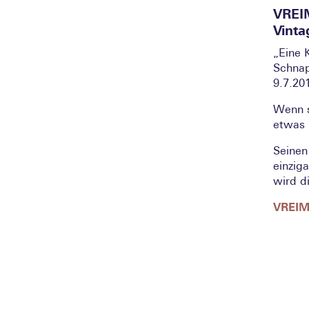
VREI
Vint
„Eine 
Schnap
9.7.20
Wenn s
etwas 
Seinen
einzig
wird d
VREI