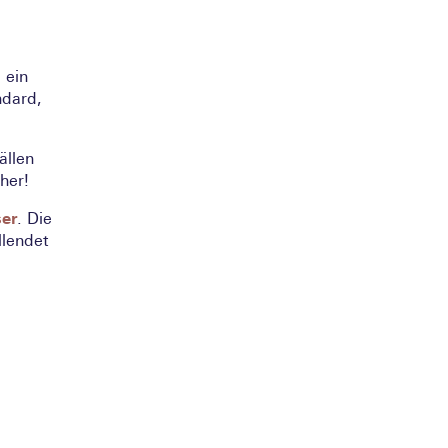
 ein
ndard,
ällen
her!
ser
. Die
llendet