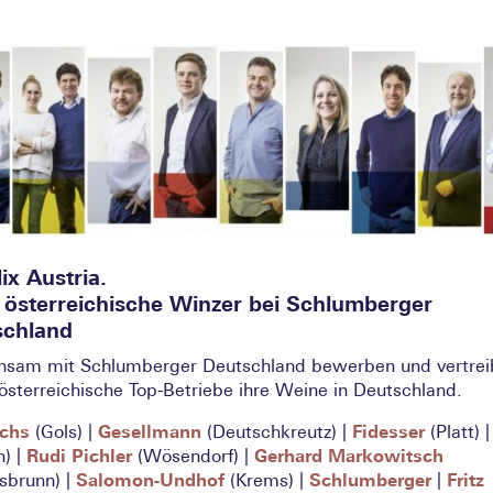
lix Austria.
österreichische Winzer bei Schlumberger
schland
sam mit Schlumberger Deutschland bewerben und vertrei
österreichische Top-Betriebe ihre Weine in Deutschland.
Achs
(Gols) |
Gesellmann
(Deutschkreutz) |
Fidesser
(Platt) 
h) |
Rudi Pichler
(Wösendorf) |
Gerhard Markowitsch
esbrunn) |
Salomon-Undhof
(Krems) |
Schlumberger
|
Fritz