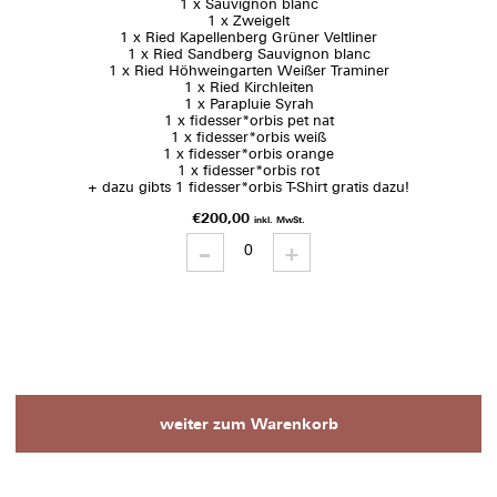
1 x Sauvignon blanc
1 x Zweigelt
1 x Ried Kapellenberg Grüner Veltliner
1 x Ried Sandberg Sauvignon blanc
1 x Ried Höhweingarten Weißer Traminer
1 x Ried Kirchleiten
1 x Parapluie Syrah
1 x fidesser*orbis pet nat
1 x fidesser*orbis weiß
1 x fidesser*orbis orange
1 x fidesser*orbis rot
+ dazu gibts 1 fidesser*orbis T-Shirt gratis dazu!
€
200,00
inkl. MwSt.
-
Querschnitt
+
quantity
weiter zum Warenkorb