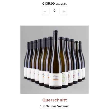
€
135,00
inkl. MwSt.
-
Raritäten
+
quantity
Querschnitt
1 x Grüner Veltliner